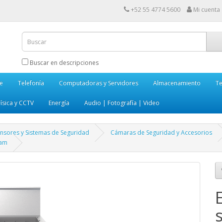
+52 55 4774 5600
Mi cuenta
Buscar en descripciones
e
Telefonía
Computadoras y Servidores
Almacenamiento
Te
ísica y CCTV
Energía
Audio | Fotografía | Video
nsores y Sistemas de Seguridad
Cámaras de Seguridad y Accesorios
Cam