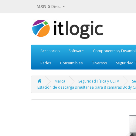
MXN $
Divisa
Accesorios
Software
Componentes y Ensambl
Redes
Consumibles
Diversos
Seguridad F
Marca
Seguridad Física y CCTV
Se
Estación de descarga simultanea para 8 cámaras Body 