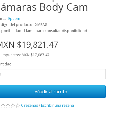
cámaras Body Cam
rca:
Epcom
digo del producto: XMRA8
sponibilidad: Llame para consultar disponibilidad
MXN $19,821.47
n impuestos: MXN $17,087.47
ntidad
Añadir al carrito
0 reseñas
/
Escribir una reseña