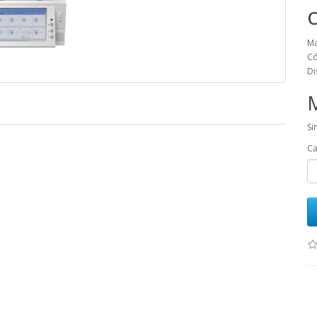
Ma
Có
Di
Si
Ca