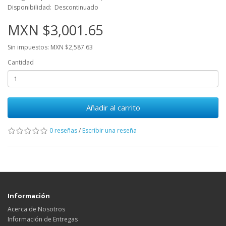
Disponibilidad: Descontinuado
MXN $3,001.65
Sin impuestos: MXN $2,587.63
Cantidad
Añadir al carrito
0 reseñas
/
Escribir una reseña
Información
Acerca de Nosotros
Información de Entregas