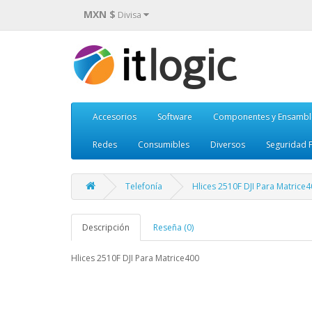
MXN $
Divisa
Accesorios
Software
Componentes y Ensambl
Redes
Consumibles
Diversos
Seguridad F
Telefonía
Hlices 2510F DJI Para Matrice
Descripción
Reseña (0)
Hlices 2510F DJI Para Matrice400