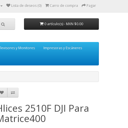
Lista de deseos (0)
Carro de compra
Pagar
0 artículo(s) - MXN $0.00
levisores y Monitores
Impresoras y Escáneres
Hlices 2510F DJI Para
Matrice400