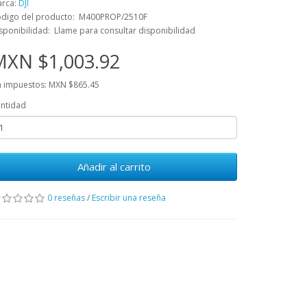
rca:
DJI
digo del producto: M400PROP/2510F
sponibilidad: Llame para consultar disponibilidad
MXN $1,003.92
n impuestos: MXN $865.45
ntidad
Añadir al carrito
0 reseñas
/
Escribir una reseña