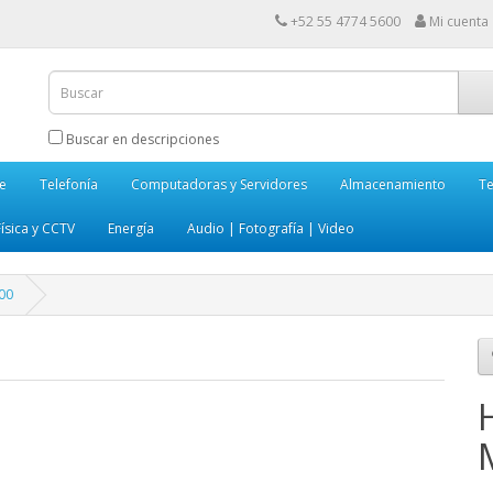
+52 55 4774 5600
Mi cuenta
Buscar en descripciones
e
Telefonía
Computadoras y Servidores
Almacenamiento
Te
ísica y CCTV
Energía
Audio | Fotografía | Video
400