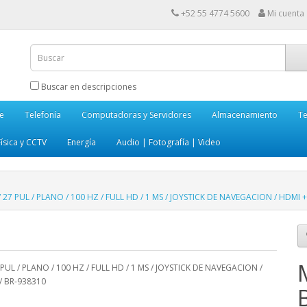
+52 55 4774 5600
Mi cuenta
Buscar en descripciones
e
Telefonía
Computadoras y Servidores
Almacenamiento
Te
ísica y CCTV
Energía
Audio | Fotografía | Video
PUL / PLANO / 100 HZ / FULL HD / 1 MS / JOYSTICK DE NAVEGACION / HDMI + D
L / PLANO / 100 HZ / FULL HD / 1 MS / JOYSTICK DE NAVEGACION /
 / BR-938310