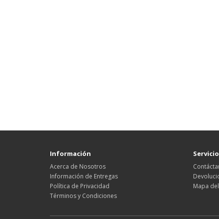
Información
Servicio
Acerca de Nosotros
Contácta
Información de Entregas
Devoluci
Política de Privacidad
Mapa del 
Términos y Condiciones