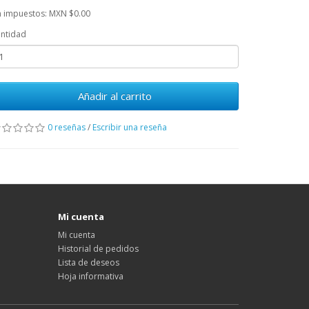
n impuestos: MXN $0.00
ntidad
Añadir al carrito
0 reseñas
/
Escribir una reseña
Mi cuenta
Mi cuenta
Historial de pedidos
Lista de deseos
Hoja informativa