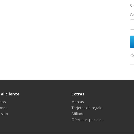
Si
Ca
 al cliente
Extras
nos
Marcas
ones
Tarjetas de regalo
sitio
Afiliado
Ofertas especiales