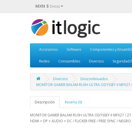
MXN $
Divisa
Accesorios
Software
Componentes y Ensambl
Redes
Consumibles
Diversos
Seguridad F
Diversos
Descontinuados
MONITOR GAMER BALAM RUSH ULTRA ODYSSEY II MFX27 / 27 
Descripción
Reseña (0)
MONITOR GAMER BALAM RUSH ULTRA ODYSSEY II MFX27 / 27 PU
HDMI + DP + AUDIO + DC / FLICKER FREE / FREE SYNC / NEGRO