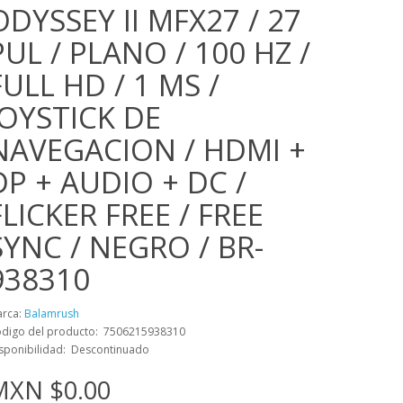
ODYSSEY II MFX27 / 27
PUL / PLANO / 100 HZ /
FULL HD / 1 MS /
JOYSTICK DE
NAVEGACION / HDMI +
DP + AUDIO + DC /
FLICKER FREE / FREE
SYNC / NEGRO / BR-
938310
rca:
Balamrush
digo del producto: 7506215938310
sponibilidad: Descontinuado
MXN $0.00