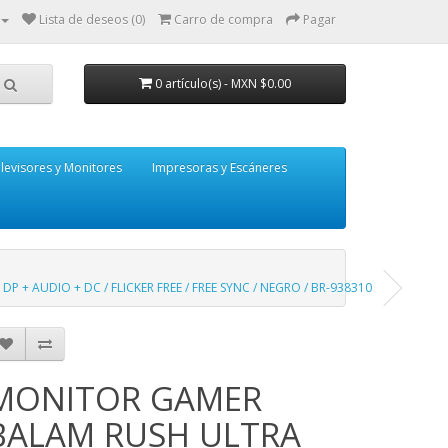
Lista de deseos (0)
Carro de compra
Pagar
0 artículo(s) - MXN $0.00
levisores y Monitores
Impresoras y Escáneres
P + AUDIO + DC / FLICKER FREE / FREE SYNC / NEGRO / BR-938310
MONITOR GAMER
BALAM RUSH ULTRA