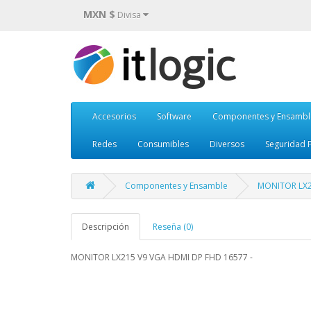
MXN $
Divisa
Accesorios
Software
Componentes y Ensambl
Redes
Consumibles
Diversos
Seguridad F
Componentes y Ensamble
MONITOR LX2
Descripción
Reseña (0)
MONITOR LX215 V9 VGA HDMI DP FHD 16577 -