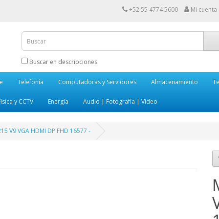
+52 55 4774 5600
Mi cuenta
Buscar en descripciones
e
Telefonía
Computadoras y Servidores
Almacenamiento
Te
ísica y CCTV
Energía
Audio | Fotografía | Video
15 V9 VGA HDMI DP FHD 16577 -