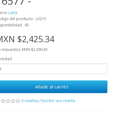
16577 -
rca:
Lanix
digo del producto: LX215
sponibilidad: 45
MXN $2,425.34
n impuestos: MXN $2,090.81
ntidad
Añadir al carrito
0 reseñas
/
Escribir una reseña