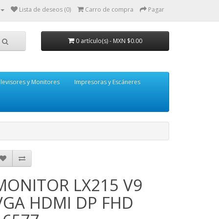
Lista de deseos (0)
Carro de compra
Pagar
0 artículo(s) - MXN $0.00
levisores y Monitores
Impresoras y Escáneres
MONITOR LX215 V9
VGA HDMI DP FHD