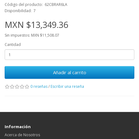
Código del producto: 62CBRAR6LA
Disponibilidad: 7
MXN $13,349.36
Sin impuestos: MXN $11,508.07
Cantidad
Añadir al carrito
0 reseñas
/
Escribir una reseña
Información
Acerca de Nosotros