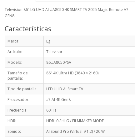
Television 86" LG UHD AI UA8050 4K SMART TV 2025 Magic Remote A7
GEN8
Características
Marca:
Lg
Artículo:
Televisor
Modelo:
86UA8050PSA
Tamaño de
86" 4K Ultra HD (3840 × 2160)
pantalla:
Tipo de pantalla:
LED UHD AI Smart TV
Procesador:
a7 AI 4K Gen8
Frecuencia:
60 Hz
HDR:
HDR10 / HLG / FILMMAKER MODE
Sonido:
AI Sound Pro (Virtual 9.1.2) / 20 W