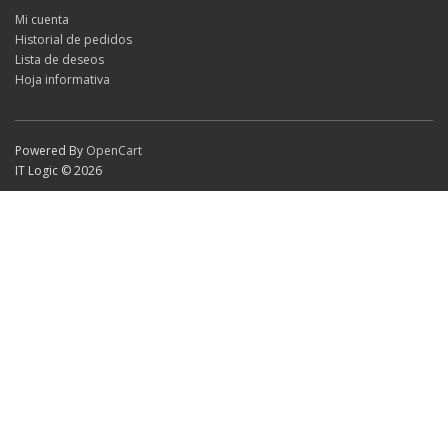
Mi cuenta
Historial de pedidos
Lista de deseos
Hoja informativa
Powered By
OpenCart
IT Logic © 2026