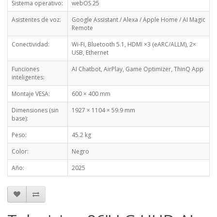
Sistema operativo:
webOS 25
Asistentes de voz:
Google Assistant / Alexa / Apple Home / AI Magic
Remote
Conectividad:
Wi-Fi, Bluetooth 5.1, HDMI ×3 (eARC/ALLM), 2×
USB, Ethernet
Funciones
AI Chatbot, AirPlay, Game Optimizer, ThinQ App
inteligentes:
Montaje VESA:
600 × 400 mm
Dimensiones (sin
1927 × 1104 × 59.9 mm
base):
Peso:
45.2 kg
Color:
Negro
Año:
2025