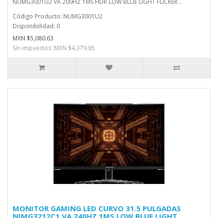
NUMG3001U2 VA 200HZ 1MS HDR LOW BLUE LIGHT FLICKER ..
Código Producto: NUMG3001U2
Disponibilidad: 0
MXN $5,080.63
Sin impuestos: MXN $4,379.85
MONITOR GAMING LED CURVO 31.5 PULGADAS
NIMG3212C1 VA 240HZ 1MS LOW BLUE LIGHT