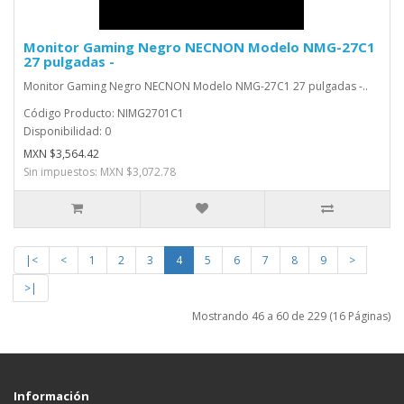
Monitor Gaming Negro NECNON Modelo NMG-27C1
27 pulgadas -
Monitor Gaming Negro NECNON Modelo NMG-27C1 27 pulgadas -..
Código Producto: NIMG2701C1
Disponibilidad: 0
MXN $3,564.42
Sin impuestos: MXN $3,072.78
|<
<
1
2
3
4
5
6
7
8
9
>
>|
Mostrando 46 a 60 de 229 (16 Páginas)
Información