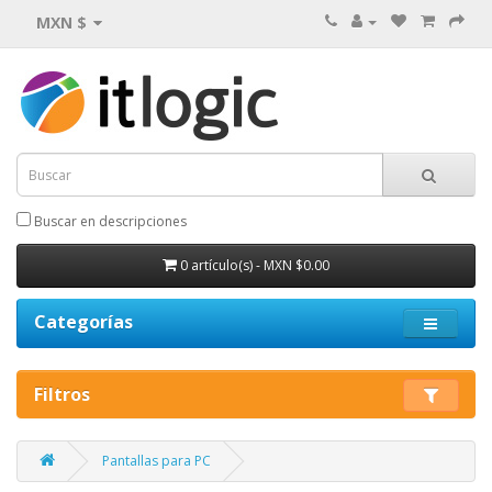
MXN $
Buscar en descripciones
0 artículo(s) - MXN $0.00
Categorías
Filtros
Pantallas para PC