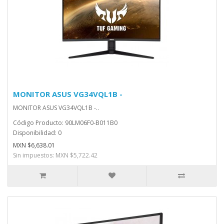
MONITOR ASUS VG34VQL1B -
MONITOR ASUS VG34VQL1B -..
Código Producto: 90LM06F0-B011B0
Disponibilidad: 0
MXN $6,638.01
Sin impuestos: MXN $5,722.42