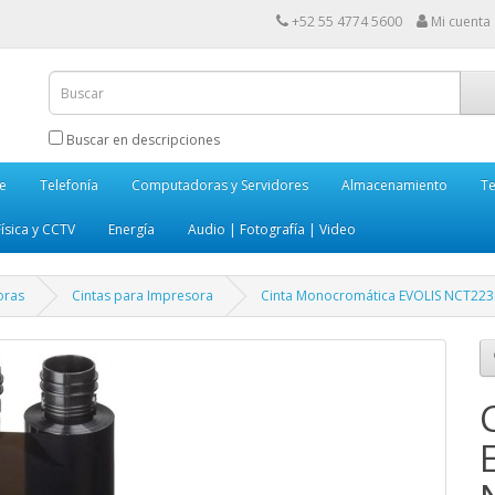
+52 55 4774 5600
Mi cuenta
Buscar en descripciones
e
Telefonía
Computadoras y Servidores
Almacenamiento
Te
ísica y CCTV
Energía
Audio | Fotografía | Video
oras
Cintas para Impresora
Cinta Monocromática EVOLIS NCT223N