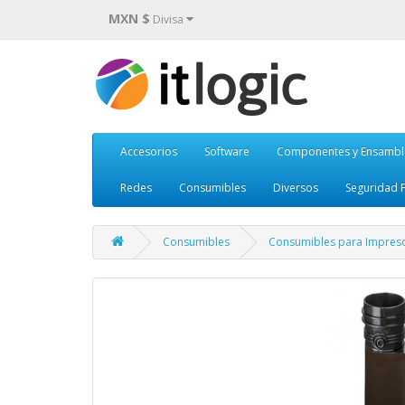
MXN $
Divisa
Accesorios
Software
Componentes y Ensambl
Redes
Consumibles
Diversos
Seguridad F
Consumibles
Consumibles para Impres