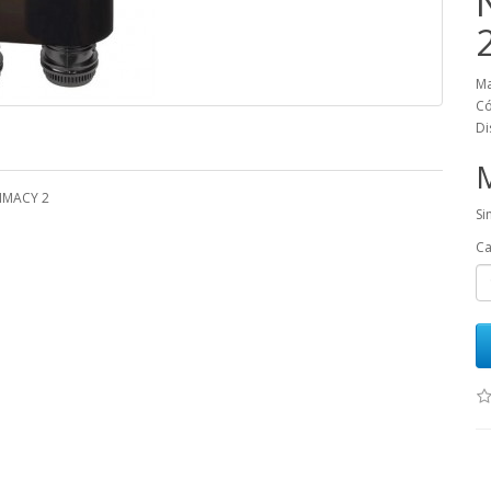
Ma
Có
Di
RIMACY 2
Si
Ca