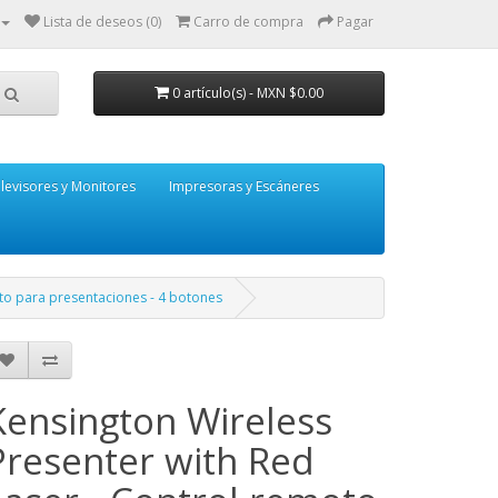
Lista de deseos (0)
Carro de compra
Pagar
0 artículo(s) - MXN $0.00
levisores y Monitores
Impresoras y Escáneres
oto para presentaciones - 4 botones
Kensington Wireless
Presenter with Red