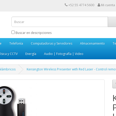
+52 55 4774 5600
Mi cuenta
Buscar en descripciones
e
Telefonía
Computadoras y Servidores
Almacenamiento
Te
ísica y CCTV
Energía
Audio | Fotografía | Video
alámbricos
Kensington Wireless Presenter with Red Laser - Control rem