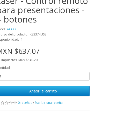
Laser - Control remoto
para presentaciones -
4 botones
rca:
ACCO
digo del producto: K33374USB
sponibilidad: 4
MXN $637.07
n impuestos: MXN $549.20
ntidad
Añadir al carrito
0 reseñas
/
Escribir una reseña