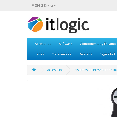
MXN $
Divisa
Accesorios
Software
Componentes y Ensambl
Redes
Consumibles
Diversos
Seguridad F
Accesorios
Sistemas de Presentación In