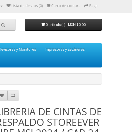
Lista de deseos (0)
Carro de compra
Pagar
0 artículo(s) - MXN $0.00
levisores y Monitores
Impresoras y Escáneres
LIBRERIA DE CINTAS DE
RESPALDO STOREEVER