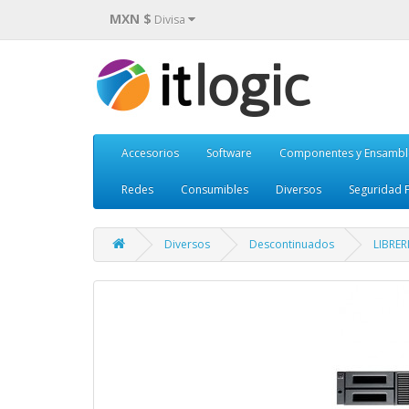
MXN $
Divisa
Accesorios
Software
Componentes y Ensambl
Redes
Consumibles
Diversos
Seguridad F
Diversos
Descontinuados
LIBRER