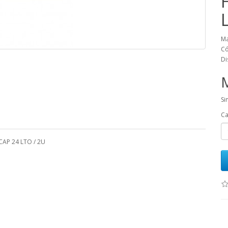
Ma
Có
Di
Si
Ca
CAP 24 LTO / 2U