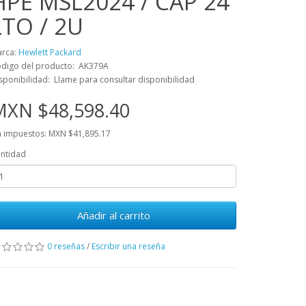
HPE MSL2024 / CAP 24
LTO / 2U
rca:
Hewlett Packard
digo del producto: AK379A
sponibilidad: Llame para consultar disponibilidad
MXN $48,598.40
n impuestos: MXN $41,895.17
ntidad
Añadir al carrito
0 reseñas
/
Escribir una reseña