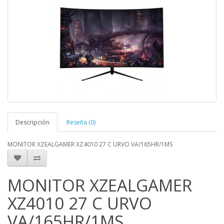
Descripción
Reseña (0)
MONITOR XZEALGAMER XZ4010 27 C URVO VA/165HR/1MS
MONITOR XZEALGAMER
XZ4010 27 C URVO
VA/165HR/1MS