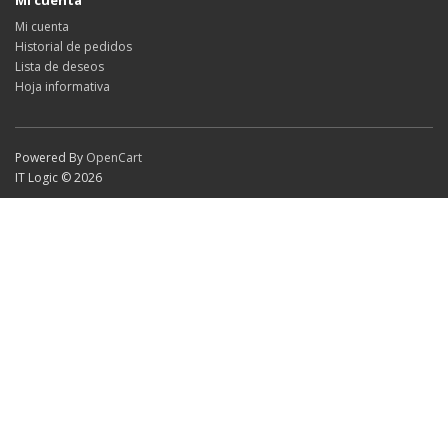
Mi cuenta
Mi cuenta
Historial de pedidos
Lista de deseos
Hoja informativa
Powered By
OpenCart
IT Logic © 2026