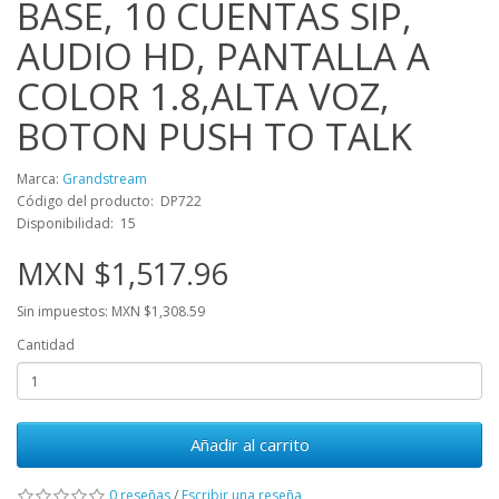
BASE, 10 CUENTAS SIP,
AUDIO HD, PANTALLA A
COLOR 1.8,ALTA VOZ,
BOTON PUSH TO TALK
Marca:
Grandstream
Código del producto: DP722
Disponibilidad: 15
MXN $1,517.96
Sin impuestos: MXN $1,308.59
Cantidad
Añadir al carrito
0 reseñas
/
Escribir una reseña