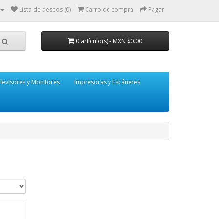
Lista de deseos (0)
Carro de compra
Pagar
0 artículo(s) - MXN $0.00
levisores y Monitores
Impresoras y Escáneres