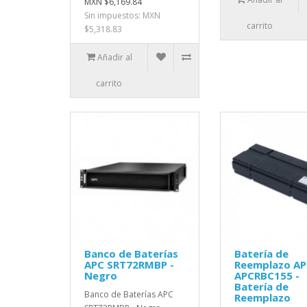
MXN $6,169.84
Sin impuestos: MXN
carrito
$5,318.83
Añadir al
carrito
Banco de Baterías
Batería de
APC SRT72RMBP -
Reemplazo A
Negro
APCRBC155 -
Batería de
Banco de Baterías APC
Reemplazo