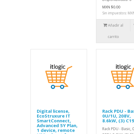
MXN $0.00
Sin impuestos: MX
Añadir al
carrito
Digital license,
Rack PDU - Bas
EcoStruxure IT
0U/1U, 208V,
SmartConnect,
8.6kW, (3) C1
Advanced 5Y Plan,
Rack PDU - Basic, 
1 device, remote