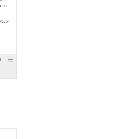
 rack
AR8561