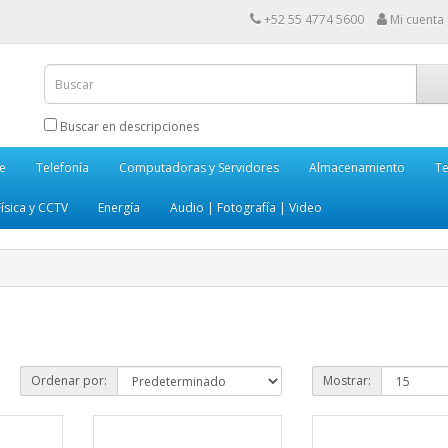
+52 55 4774 5600
Mi cuenta
Buscar en descripciones
e
Telefonía
Computadoras y Servidores
Almacenamiento
Te
ísica y CCTV
Energía
Audio | Fotografía | Video
Ordenar por:
Mostrar: