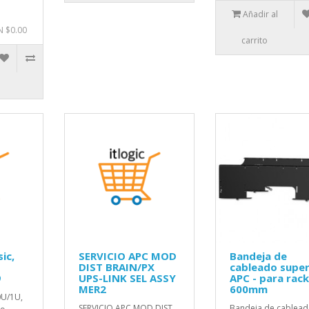
Añadir al
N $0.00
carrito
ic,
SERVICIO APC MOD
Bandeja de
DIST BRAIN/PX
cableado super
9
UPS-LINK SEL ASSY
APC - para rac
MER2
600mm
0U/1U,
SERVICIO APC MOD DIST
Bandeja de cablea