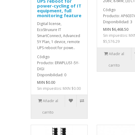
UPS reboot for
208V, 8.6kW, (3) C1
power-cycling of IT
Código
equipment, full
monitoring feature
Producto: AP6037
Disponibilidad: 3
Digital license,
MXN $6,468.50
EcoStruxure IT
Sin impuestos: MX
SmartConnect, Advanced
$5,576.29
5Y Plan, 1 device, remote
UPS reboot for powe..
Añadir al
Código
Producto: ERWPLUS1-5Y-
carrito
DIGI
Disponibilidad: 0
MXN $0.00
Sin impuestos: MXN $0.00
Añadir al
carrito