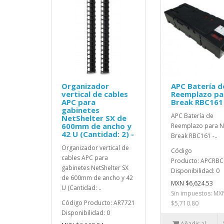
Organizador
APC Batería d
vertical de cables
Reemplazo pa
APC para
Break RBC161
gabinetes
APC Batería de
NetShelter SX de
600mm de ancho y
Reemplazo para 
42 U (Cantidad: 2) -
Break RBC161 -..
Organizador vertical de
Código
cables APC para
Producto: APCRB
gabinetes NetShelter SX
Disponibilidad: 0
de 600mm de ancho y 42
MXN $6,624.53
U (Cantidad: ..
Sin impuestos: MX
Código Producto: AR7721
$5,710.80
Disponibilidad: 0
Añadir al