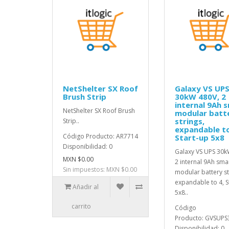
NetShelter SX Roof
Galaxy VS UP
Brush Strip
30kW 480V, 2
internal 9Ah 
NetShelter SX Roof Brush
modular batt
strings,
Strip..
expandable to
Código Producto: AR7714
Start-up 5x8
Disponibilidad: 0
Galaxy VS UPS 30k
MXN $0.00
2 internal 9Ah sma
Sin impuestos: MXN $0.00
modular battery st
expandable to 4, S
Añadir al
5x8..
carrito
Código
Producto: GVSUP
Disponibilidad: 0