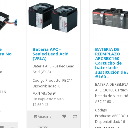
e
Batería APC -
BATERIA DE
ra No
Sealed Lead Acid
REEMPLAZO
 -
(VRLA)
APCRBC160
Cartucho de
Batería APC - Sealed Lead
batería de
sustitución de
No
Acid (VRLA)..
#160 -
Código Producto: RBC11
BATERIA DE REEMP
Disponibilidad: 0
APCRBC160 Cartuch
C116
MXN $8,768.94
batería de sustituci
Sin impuestos: MXN
APC #160 -..
$7,559.43
Código
N
Producto: APCRBC1
Añadir al
Disponibilidad: 16
carrito