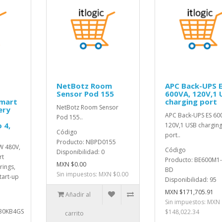
S
NetBotz Room
APC Back-UPS 
Sensor Pod 155
600VA, 120V,1 
smart
charging port
NetBotz Room Sensor
ery
APC Back-UPS ES 60
Pod 155..
 4,
120V,1 USB chargin
Código
port..
Producto: NBPD0155
W 480V,
Código
Disponibilidad: 0
rt
Producto: BE600M1
MXN $0.00
rings,
BD
Sin impuestos: MXN $0.00
tart-up
Disponibilidad: 95
MXN $171,705.91
Añadir al
Sin impuestos: MXN
S30KB4GS
$148,022.34
carrito