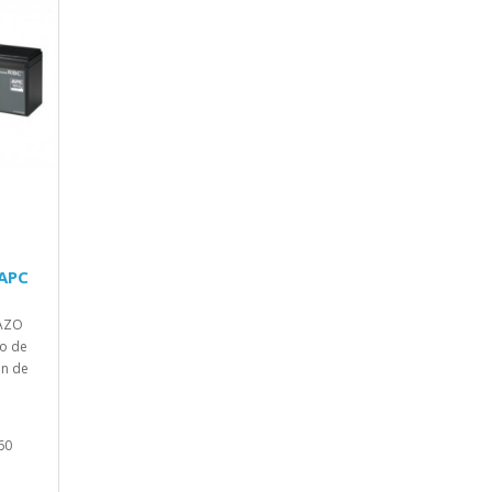
 APC
LAZO
o de
ón de
60