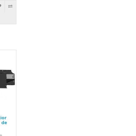
ior
k de
do