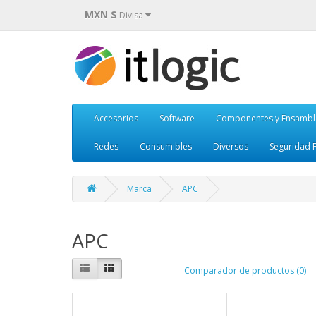
MXN $
Divisa
Accesorios
Software
Componentes y Ensambl
Redes
Consumibles
Diversos
Seguridad F
Marca
APC
APC
Comparador de productos (0)