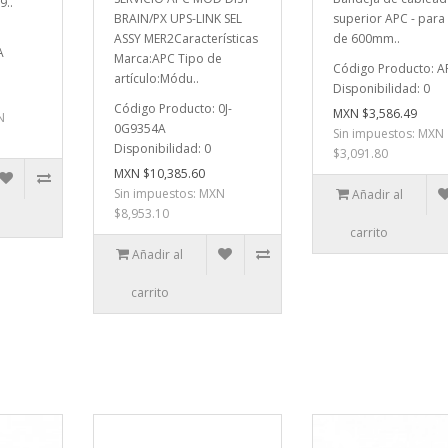
9..
BRAIN/PX UPS-LINK SEL
superior APC - para
ASSY MER2Características
de 600mm..
A
Marca:APC Tipo de
Código Producto: 
artículo:Módu..
Disponibilidad: 0
Código Producto: 0J-
MXN $3,586.49
N
0G9354A
Sin impuestos: MXN
Disponibilidad: 0
$3,091.80
MXN $10,385.60
Sin impuestos: MXN
Añadir al
$8,953.10
carrito
Añadir al
carrito