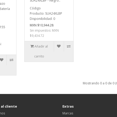
SUA24XLBP - Negro..
lazo
Código
Batería
Producto: SUA24XLBP
Disponibilidad: 0
MXN $10,944.28
C155
Sin impuestos: MXN
$9,434.72
N
Añadir al
carrito
Mostrando 0 a 0 de 0 (
 al cliente
Extras
nos
Marcas