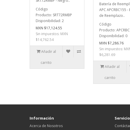
SRT72RMBP - Negro..
Batería de Reemp
Código
APC APCRBC155 - 
Producto: SRT72RMBP
de Reemplazo..
Disponibilidad: 2
Código
MXN $17,124.55
Producto: APCRB
Sin impuestos: MXN
Disponibilidad: 0
$14,762.54
MXN $7,286.76
Sin impuestos: MX
Añadir al
$6,281.69
carrito
Añadir al
carrito
Información
Servicio
Acerca de Nosotros
Contácta