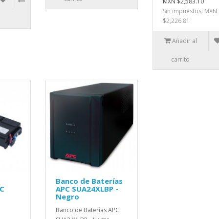
MXN $2,583.10
Sin impuestos: MXN
$2,226.81
Añadir al
carrito
Banco de Baterías
PC
APC SUA24XLBP -
Negro
Banco de Baterías APC