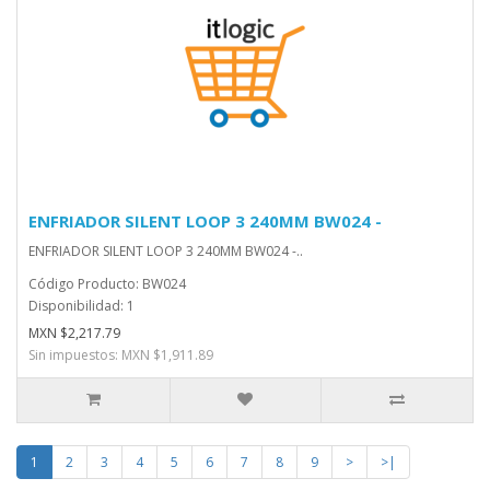
ENFRIADOR SILENT LOOP 3 240MM BW024 -
ENFRIADOR SILENT LOOP 3 240MM BW024 -..
Código Producto: BW024
Disponibilidad: 1
MXN $2,217.79
Sin impuestos: MXN $1,911.89
1
2
3
4
5
6
7
8
9
>
>|