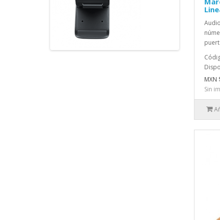
Marc
Line
Audio
númer
puert
Códig
Dispo
MXN $
Sin i
Añ