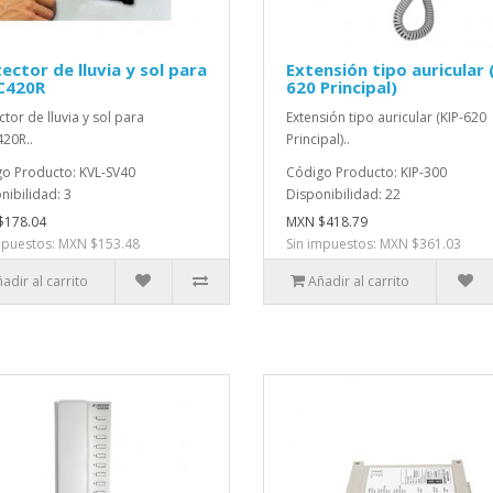
ector de lluvia y sol para
Extensión tipo auricular 
C420R
620 Principal)
ctor de lluvia y sol para
Extensión tipo auricular (KIP-620
20R..
Principal)..
o Producto: KVL-SV40
Código Producto: KIP-300
nibilidad: 3
Disponibilidad: 22
$178.04
MXN $418.79
mpuestos: MXN $153.48
Sin impuestos: MXN $361.03
adir al carrito
Añadir al carrito