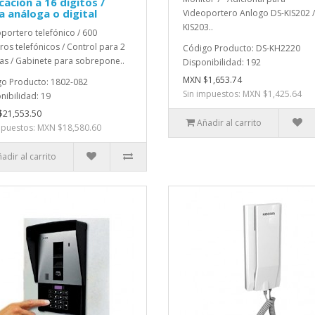
ación a 16 digitos /
a análoga o digital
Videoportero Anlogo DS-KIS202 /
KIS203..
portero telefónico / 600
os telefónicos / Control para 2
Código Producto: DS-KH2220
as / Gabinete para sobrepone..
Disponibilidad: 192
MXN $1,653.74
o Producto: 1802-082
Sin impuestos: MXN $1,425.64
nibilidad: 19
21,553.50
Añadir al carrito
mpuestos: MXN $18,580.60
adir al carrito