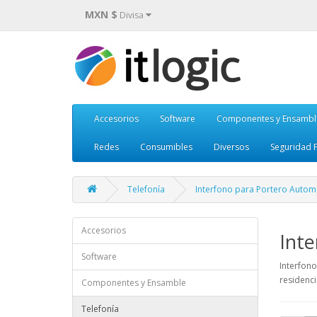
MXN $
Divisa
Accesorios
Software
Componentes y Ensambl
Redes
Consumibles
Diversos
Seguridad F
Telefonía
Interfono para Portero Autom
Accesorios
Inte
Software
Interfono
residenci
Componentes y Ensamble
Telefonía