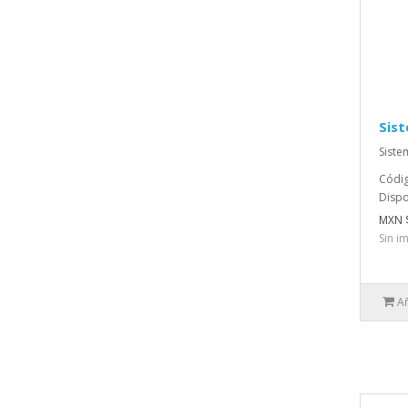
Sist
Siste
Códig
Dispo
MXN 
Sin i
Añ