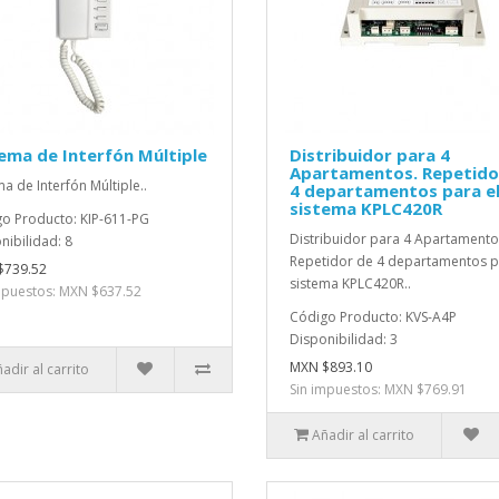
ema de Interfón Múltiple
Distribuidor para 4
Apartamentos. Repetido
ma de Interfón Múltiple..
4 departamentos para e
sistema KPLC420R
o Producto: KIP-611-PG
Distribuidor para 4 Apartamento
nibilidad: 8
Repetidor de 4 departamentos p
$739.52
sistema KPLC420R..
mpuestos: MXN $637.52
Código Producto: KVS-A4P
Disponibilidad: 3
MXN $893.10
adir al carrito
Sin impuestos: MXN $769.91
Añadir al carrito