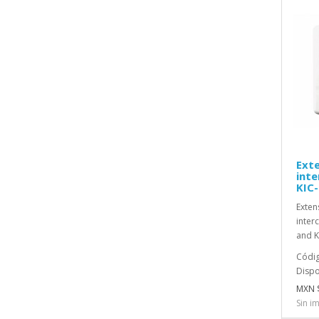
Exte
inte
KIC-
Exten
inter
and K
Códig
Dispo
MXN 
Sin i