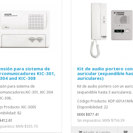
nsión para sistema de
Kit de audio portero con
rcomunicadores KIC-301,
auricular (expandible ha
304 and KIC-308
auriculares)
sión para sistema de
Kit de audio portero con un auric
comunicadores KIC-301, KIC-304
(expandible hasta 3 auriculares)..
IC-308..
Código Producto: KDP-601A1M/
o Producto: KIC-300S
Disponibilidad: 22
nibilidad: 82
MXN $877.41
$412.61
Sin impuestos: MXN $756.39
mpuestos: MXN $355.70
Añadir al carrito