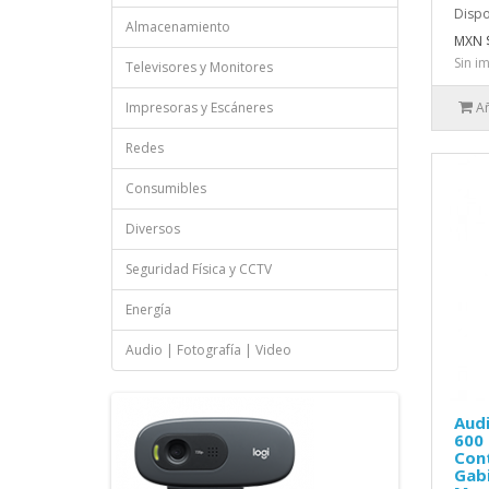
Dispo
Almacenamiento
MXN $
Sin i
Televisores y Monitores
Impresoras y Escáneres
Añ
Redes
Consumibles
Diversos
Seguridad Física y CCTV
Energía
Audio | Fotografía | Video
Audi
600 
Cont
Gab