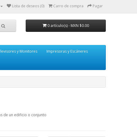
Lista de deseos (0)
Carro de compra
Pagar
0 artículo(s) - MXN $0.00
levisores y Monitores
Impresoras y Escáneres
s de un edificio o conjunto