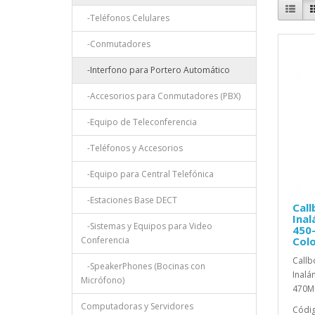
-Teléfonos Celulares
-Conmutadores
-Interfono para Portero Automático
-Accesorios para Conmutadores (PBX)
-Equipo de Teleconferencia
-Teléfonos y Accesorios
-Equipo para Central Telefónica
-Estaciones Base DECT
Call
Inal
-Sistemas y Equipos para Video
450
Conferencia
Col
Callb
-SpeakerPhones (Bocinas con
Inalá
Micrófono)
470MH
Computadoras y Servidores
Códig