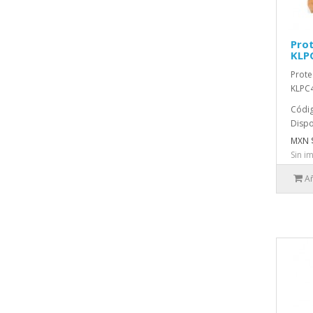
Prot
KLP
Prote
KLPC4
Códig
Dispo
MXN 
Sin i
Añ