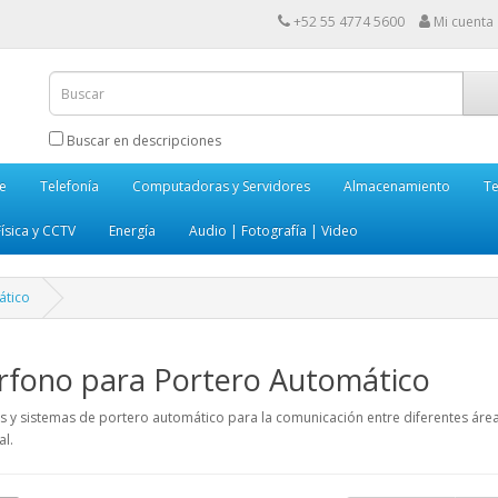
+52 55 4774 5600
Mi cuenta
Buscar en descripciones
e
Telefonía
Computadoras y Servidores
Almacenamiento
Te
ísica y CCTV
Energía
Audio | Fotografía | Video
ático
rfono para Portero Automático
s y sistemas de portero automático para la comunicación entre diferentes área
al.