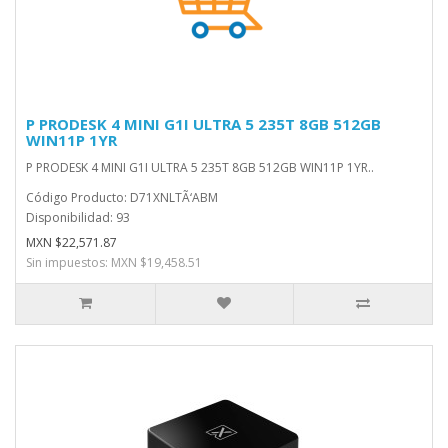
P PRODESK 4 MINI G1I ULTRA 5 235T 8GB 512GB
WIN11P 1YR
P PRODESK 4 MINI G1I ULTRA 5 235T 8GB 512GB WIN11P 1YR..
Código Producto: D71XNLTÃ‘ABM
Disponibilidad: 93
MXN $22,571.87
Sin impuestos: MXN $19,458.51