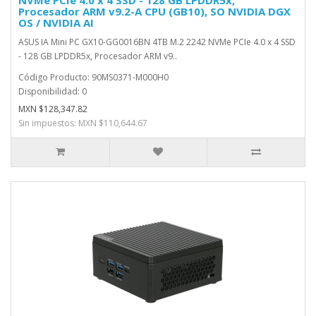
NVMe PCIe 4.0 x 4 SSD - 128 GB LPDDR5x,
Procesador ARM v9.2-A CPU (GB10), SO NVIDIA DGX
OS / NVIDIA AI
ASUS IA Mini PC GX10-GG0016BN 4TB M.2 2242 NVMe PCIe 4.0 x 4 SSD
- 128 GB LPDDR5x, Procesador ARM v9..
Código Producto: 90MS0371-M000H0
Disponibilidad: 0
MXN $128,347.82
Sin impuestos: MXN $110,644.67