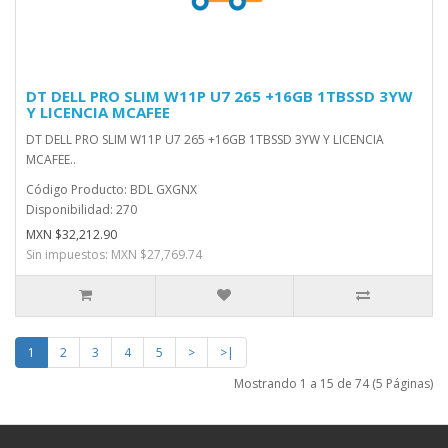
DT DELL PRO SLIM W11P U7 265 +16GB 1TBSSD 3YW
Y LICENCIA MCAFEE
DT DELL PRO SLIM W11P U7 265 +16GB 1TBSSD 3YW Y LICENCIA
MCAFEE..
Código Producto: BDL GXGNX
Disponibilidad: 270
MXN $32,212.90
Sin impuestos: MXN $27,769.74
1
2
3
4
5
>
>|
Mostrando 1 a 15 de 74 (5 Páginas)