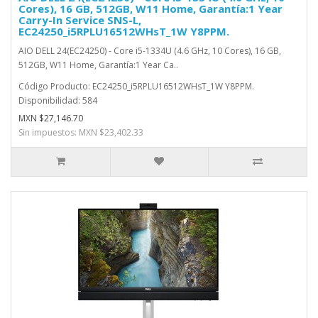
Cores), 16 GB, 512GB, W11 Home, Garantía:1 Year
Carry-In Service SNS-L,
EC24250_i5RPLU16512WHsT_1W Y8PPM.
AIO DELL 24(EC24250) - Core i5-1334U (4.6 GHz, 10 Cores), 16 GB,
512GB, W11 Home, Garantía:1 Year Ca..
Código Producto: EC24250_i5RPLU16512WHsT_1W Y8PPM.
Disponibilidad: 584
MXN $27,146.70
Sin impuestos: MXN $23,402.33