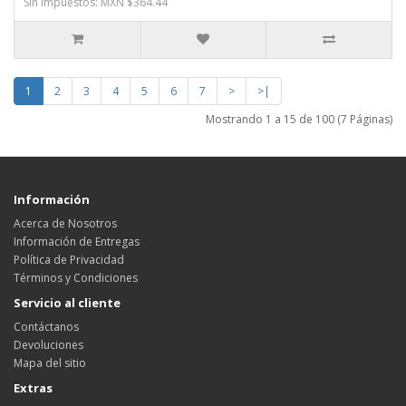
Sin impuestos: MXN $364.44
1
2
3
4
5
6
7
>
>|
Mostrando 1 a 15 de 100 (7 Páginas)
Información
Acerca de Nosotros
Información de Entregas
Política de Privacidad
Términos y Condiciones
Servicio al cliente
Contáctanos
Devoluciones
Mapa del sitio
Extras