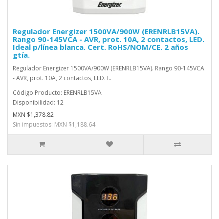
Regulador Energizer 1500VA/900W (ERENRLB15VA).
Rango 90-145VCA - AVR, prot. 10A, 2 contactos, LED.
Ideal p/línea blanca. Cert. RoHS/NOM/CE. 2 años
gtía.
Regulador Energizer 1500VA/900W (ERENRLB15VA). Rango 90-145VCA
- AVR, prot. 10A, 2 contactos, LED. I..
Código Producto: ERENRLB15VA
Disponibilidad: 12
MXN $1,378.82
Sin impuestos: MXN $1,188.64