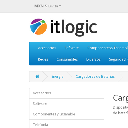
MXN $
Divisa
Accesorios
Software
Componentes y Ensambl
Redes
Consumibles
Diversos
Seguridad F
Energía
Cargadores de Baterías
Accesorios
Carg
Software
Dispositi
de baterí
Componentes y Ensamble
Telefonía