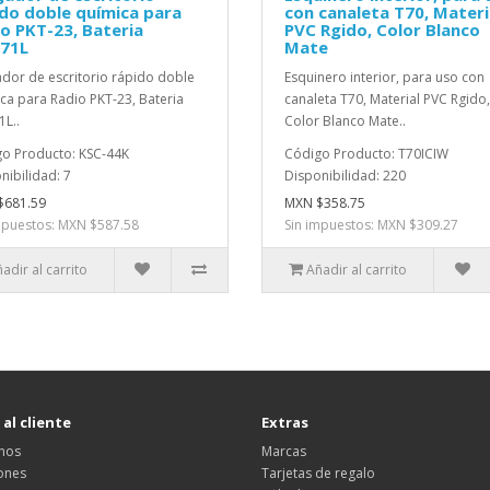
do doble química para
con canaleta T70, Materi
o PKT-23, Bateria
PVC Rgido, Color Blanco
71L
Mate
dor de escritorio rápido doble
Esquinero interior, para uso con
ca para Radio PKT-23, Bateria
canaleta T70, Material PVC Rgido,
L..
Color Blanco Mate..
o Producto: KSC-44K
Código Producto: T70ICIW
nibilidad: 7
Disponibilidad: 220
$681.59
MXN $358.75
mpuestos: MXN $587.58
Sin impuestos: MXN $309.27
adir al carrito
Añadir al carrito
 al cliente
Extras
nos
Marcas
ones
Tarjetas de regalo