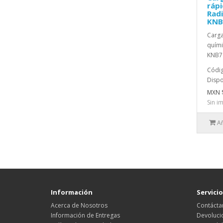
rápi
Radi
KNB
Carga
quími
KNB71
Códig
Dispo
MXN 
Sin i
Añ
Información
Servicio
Acerca de Nosotros
Contácta
Información de Entregas
Devoluci