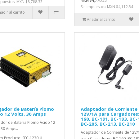
MXN $4,770.55
mpuestos: MXN $8,788.33
Sin impuestos: MXN $4,112.54
adir al carrito
Añadir al carrito
gador de Batería Plomo
Adaptador de Corriente
o 12 Volts, 30 Amps
12V/1A para Cargadores:
160, BC-191, BC-193, BC-
dor de Batería Plomo Ácido 12
BC-205, BC-213, BC-210
, 30 Amps..
Adaptador de Corriente de 12V/
o Producto: SEC-1230UL
para Cargadores: BC-160, BC-191