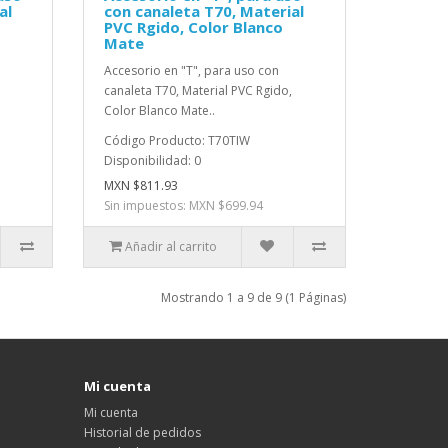
al
con canaleta T70, Material
PVC Rgido, Color Blanco
Mate
Accesorio en "T", para uso con
canaleta T70, Material PVC Rgido,
Color Blanco Mate..
Código Producto: T70TIW
Disponibilidad: 0
MXN $811.93
Sin impuestos: MXN $699.94
Añadir al carrito
Mostrando 1 a 9 de 9 (1 Páginas)
Mi cuenta
Mi cuenta
Historial de pedidos