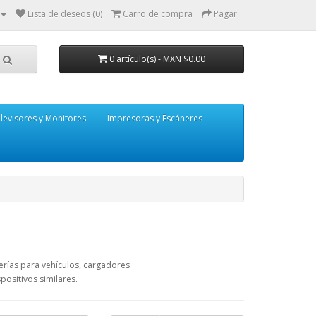
Lista de deseos (0)
Carro de compra
Pagar
0 artículo(s) - MXN $0.00
levisores y Monitores
Impresoras y Escáneres
terías para vehículos, cargadores
positivos similares.