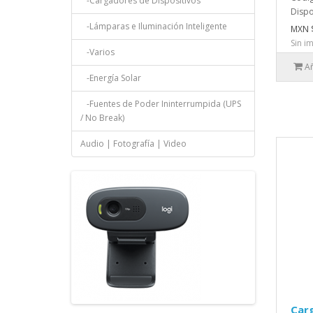
-Cargadores de Dispositivos
Dispo
-Lámparas e Iluminación Inteligente
MXN $
Sin i
-Varios
Añ
-Energía Solar
-Fuentes de Poder Ininterrumpida (UPS
/ No Break)
Audio | Fotografía | Video
Carg