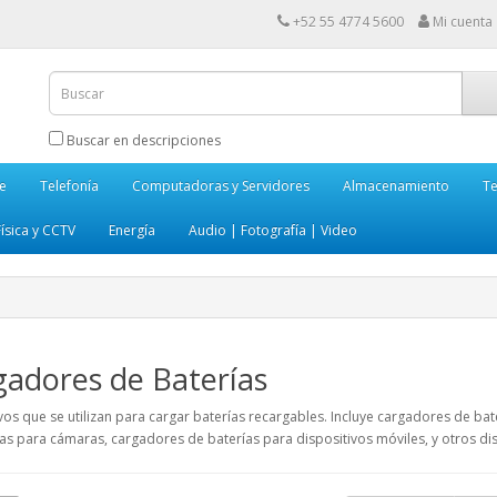
+52 55 4774 5600
Mi cuenta
Buscar en descripciones
e
Telefonía
Computadoras y Servidores
Almacenamiento
Te
ísica y CCTV
Energía
Audio | Fotografía | Video
adores de Baterías
vos que se utilizan para cargar baterías recargables. Incluye cargadores de ba
as para cámaras, cargadores de baterías para dispositivos móviles, y otros dis