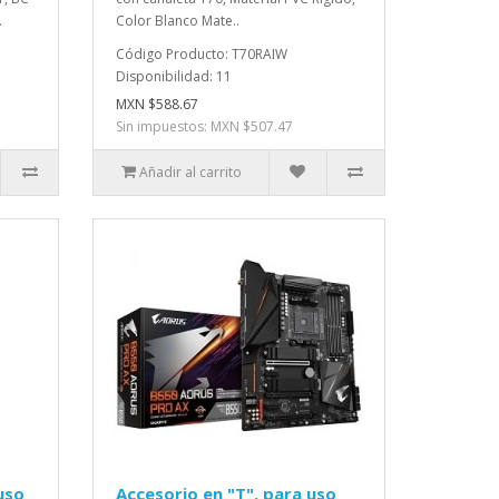
.
Color Blanco Mate..
Código Producto: T70RAIW
Disponibilidad: 11
MXN $588.67
Sin impuestos: MXN $507.47
Añadir al carrito
uso
Accesorio en "T", para uso