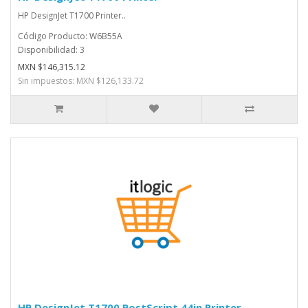
HP DesignJet T1700 Printer..
Código Producto: W6B55A
Disponibilidad: 3
MXN $146,315.12
Sin impuestos: MXN $126,133.72
HP DesignJet T1700 PostScript 44in Printer