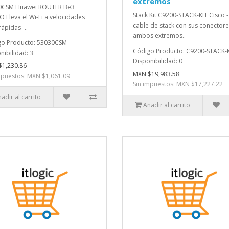
extremos
0CSM Huawei ROUTER Be3
Stack Kit C9200-STACK-KIT Cisco -
 Lleva el Wi-Fi a velocidades
cable de stack con sus conectore
rápidas -..
ambos extremos..
go Producto: 53030CSM
Código Producto: C9200-STACK-
nibilidad: 3
Disponibilidad: 0
1,230.86
MXN $19,983.58
mpuestos: MXN $1,061.09
Sin impuestos: MXN $17,227.22
adir al carrito
Añadir al carrito