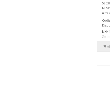
5303
NEGRO
ultra 
Códi
Dispo
MXN $
Sin i
Añ