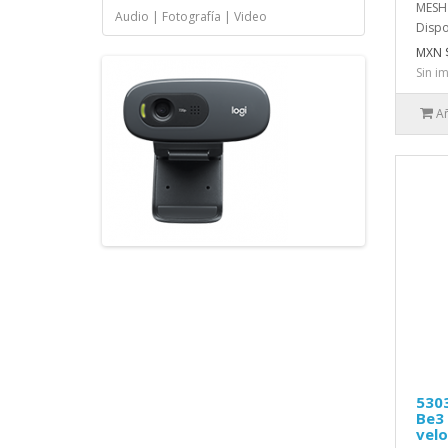
MESH
Audio | Fotografía | Video
Dispo
MXN $
Sin i
Añ
530
Be3 
velo