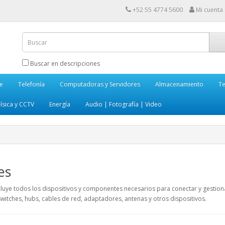
+52 55 4774 5600
Mi cuenta
Buscar en descripciones
e
Telefonía
Computadoras y Servidores
Almacenamiento
Te
ísica y CCTV
Energía
Audio | Fotografía | Video
es
luye todos los dispositivos y componentes necesarios para conectar y gestiona
switches, hubs, cables de red, adaptadores, antenas y otros dispositivos.