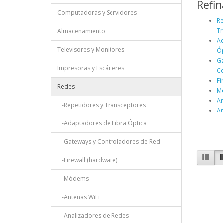
Refin
Computadoras y Servidores
Re
Tr
Almacenamiento
Ad
Televisores y Monitores
Óp
Ga
Impresoras y Escáneres
Co
Fi
Redes
M
An
-Repetidores y Transceptores
An
-Adaptadores de Fibra Óptica
-Gateways y Controladores de Red
-Firewall (hardware)
-Módems
-Antenas WiFi
-Analizadores de Redes