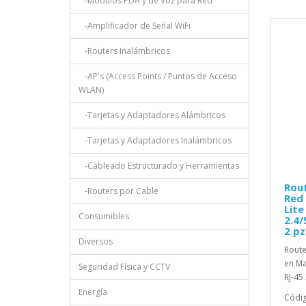
-Módulos PDA y de Voz para Red
-Amplificador de Señal WiFi
-Routers Inalámbricos
-AP's (Access Points / Puntos de Acceso
WLAN)
-Tarjetas y Adaptadores Alámbricos
-Tarjetas y Adaptadores Inalámbricos
-Cableado Estructurado y Herramientas
Rout
-Routers por Cable
Red 
Lite
Consumibles
2.4/
2 pz
Diversos
Route
en Ma
Seguridad Física y CCTV
RJ-45
Energía
Códig