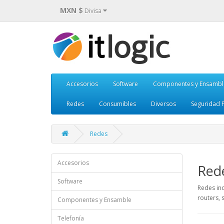
MXN $
Divisa
Accesorios
Software
Componentes y Ensambl
Redes
Consumibles
Diversos
Seguridad F
Redes
Accesorios
Red
Software
Redes inc
routers, 
Componentes y Ensamble
Telefonía