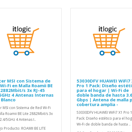
er MSI con Sistema de
53030DFV HUAWEI WiFi7 
Wi-Fi en Malla Roamii BE
Pro 1 Pack: Diseño estét
 2882Mbit/s 3x RJ-45
para el hogar | Wi-Fi de
5GHz 4 Antenas Internas
doble banda de hasta 3.
 Blanco
Gbps | Antena de malla 
cobertura amplia -
r MSI con Sistema de Red Wi-Fi
53030DFV HUAWEI WiFi7 X1 Pro 
lla Roamii BE Lite 2882Mbit/s 3x
Pack: Diseño estético para el hog
 2.4/5GHz 4 Antenas I..
Wi-Fi de doble banda de hasta ..
o Producto: ROAMII BE LITE