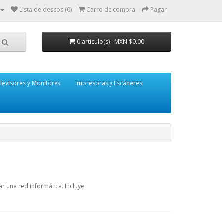
Lista de deseos (0)
Carro de compra
Pagar
0 artículo(s) - MXN $0.00
levisores y Monitores
Impresoras y Escáneres
r una red informática. Incluye