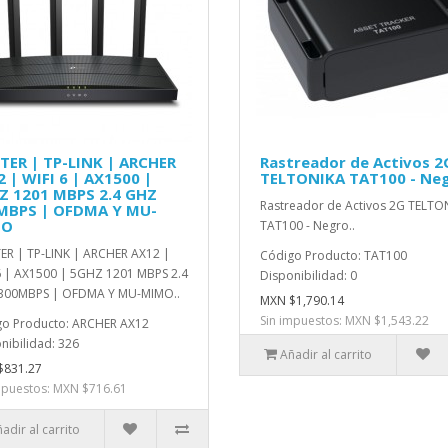
TER | TP-LINK | ARCHER
Rastreador de Activos 2
 | WIFI 6 | AX1500 |
TELTONIKA TAT100 - Ne
Z 1201 MBPS 2.4 GHZ
Rastreador de Activos 2G TELTO
MBPS | OFDMA Y MU-
MO
TAT100 - Negro..
R | TP-LINK | ARCHER AX12 |
Código Producto: TAT100
6 | AX1500 | 5GHZ 1201 MBPS 2.4
Disponibilidad: 0
300MBPS | OFDMA Y MU-MIMO..
MXN $1,790.14
Sin impuestos: MXN $1,543.22
o Producto: ARCHER AX12
nibilidad: 326
Añadir al carrito
$831.27
mpuestos: MXN $716.61
adir al carrito