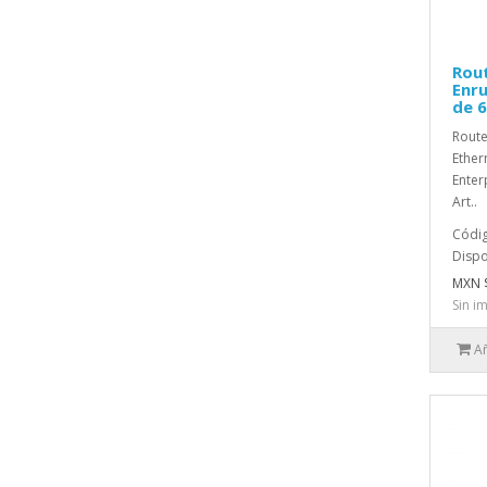
Rou
Enru
de 6
Route
Ether
Enter
Art..
Códig
Dispo
MXN $
Sin i
Añ