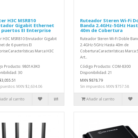
ter H3C MSR810
Ruteador Steren Wi-Fi D
tador Gigabit Ethernet
Banda 2.4GHz-5GHz Has
 puertos EI Enterprise
40m de Cobertura
r H3C MSR810 Enrutador Gigabit
Ruteador Steren Wi-Fi Doble Ban
net de 6 puertos EI
2.4GHz-5GHz Hasta 40m de
priseCaracterísticas Marca:H3C
CoberturaCaracterísticas Marca:
Art..
o Producto: 9801A3K0
Código Producto: COM-8300
nibilidad: 30
Disponibilidad: 21
3,055.51
MXN $878.79
mpuestos: MXN $2,634.06
Sin impuestos: MXN $757.58
adir al carrito
Añadir al carrito