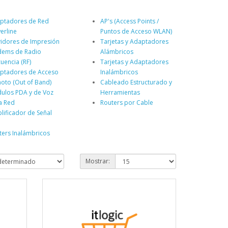
ptadores de Red
AP's (Access Points /
erline
Puntos de Acceso WLAN)
vidores de Impresión
Tarjetas y Adaptadores
ems de Radio
Alámbricos
uencia (RF)
Tarjetas y Adaptadores
ptadores de Acceso
Inalámbricos
oto (Out of Band)
Cableado Estructurado y
ulos PDA y de Voz
Herramientas
a Red
Routers por Cable
lificador de Señal
i
ters Inalámbricos
Mostrar: