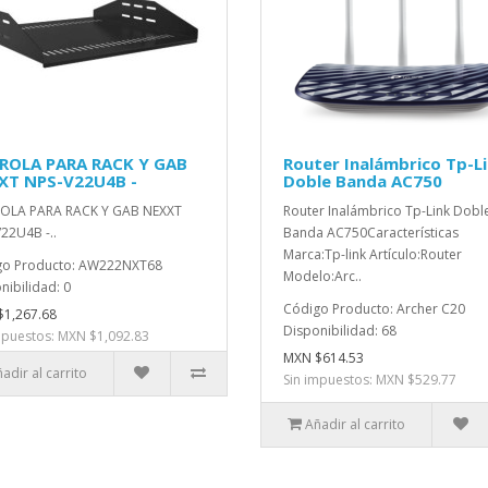
ROLA PARA RACK Y GAB
Router Inalámbrico Tp-L
XT NPS-V22U4B -
Doble Banda AC750
OLA PARA RACK Y GAB NEXXT
Router Inalámbrico Tp-Link Dobl
22U4B -..
Banda AC750Características
Marca:Tp-link Artículo:Router
go Producto: AW222NXT68
Modelo:Arc..
nibilidad: 0
Código Producto: Archer C20
1,267.68
Disponibilidad: 68
mpuestos: MXN $1,092.83
MXN $614.53
adir al carrito
Sin impuestos: MXN $529.77
Añadir al carrito