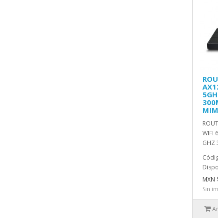
ROU
AX12
5GH
300
MI
ROUTE
WIFI 
GHZ 
Códig
Dispo
MXN 
Sin i
Añ