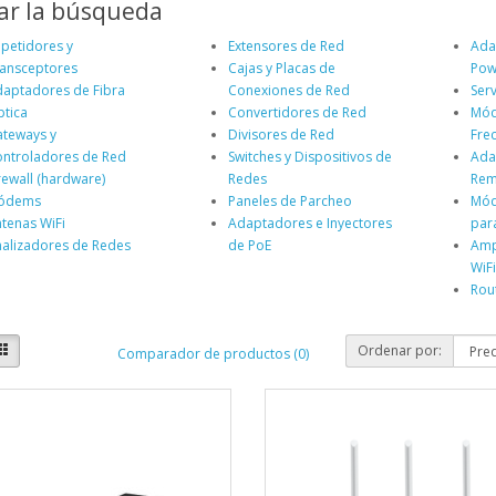
ar la búsqueda
petidores y
Extensores de Red
Ada
ansceptores
Cajas y Placas de
Pow
aptadores de Fibra
Conexiones de Red
Ser
tica
Convertidores de Red
Mód
teways y
Divisores de Red
Frec
ntroladores de Red
Switches y Dispositivos de
Ada
rewall (hardware)
Redes
Rem
ódems
Paneles de Parcheo
Mód
tenas WiFi
Adaptadores e Inyectores
par
alizadores de Redes
de PoE
Amp
WiF
Rou
Ordenar por:
Comparador de productos (0)