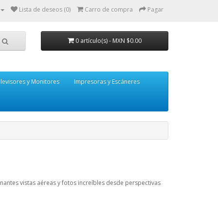
Lista de deseos (0)
Carro de compra
Pagar
0 artículo(s) - MXN $0.00
levisores y Monitores
Impresoras y Escáneres
antes vistas aéreas y fotos increíbles desde perspectivas