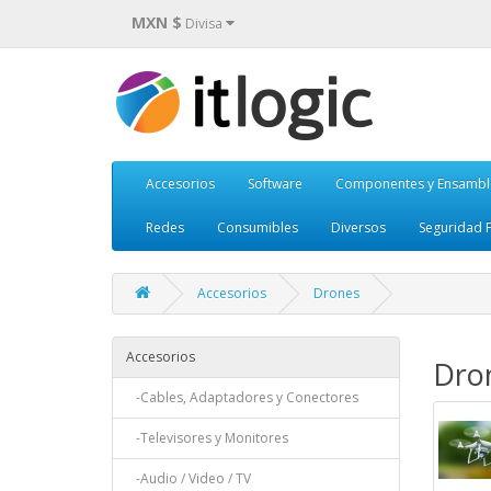
MXN $
Divisa
Accesorios
Software
Componentes y Ensambl
Redes
Consumibles
Diversos
Seguridad F
Accesorios
Drones
Accesorios
Dro
-Cables, Adaptadores y Conectores
-Televisores y Monitores
-Audio / Video / TV