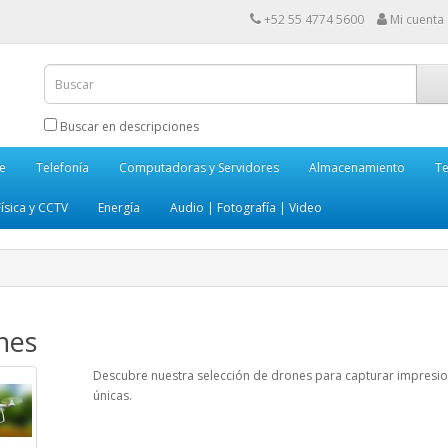
+52 55 4774 5600
Mi cuenta
Buscar en descripciones
e
Telefonía
Computadoras y Servidores
Almacenamiento
Te
ísica y CCTV
Energía
Audio | Fotografía | Video
nes
Descubre nuestra selección de drones para capturar impresion
únicas.