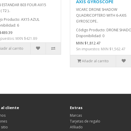
AXIS GYROSCOPE
 ESTANDAR 803 FOUR-AX15
VICARC DRONE SHADOW
 72 )..
QUADRICOPTERO WITH 6-AXIS
o Producto: AX15 AZUL
GYROSCOPE..
nibilidad: 6
Código Producto: DRONE SHAD
$489.39
Disponibilidad: 0
mpuestos: MXN $421.89
MXN $1,812.47
adir al carrito
Sin impuestos: MXN $1,562.47
Añadir al carrito
 al cliente
Extras
nos
Marcas
ones
Tarjetas de regalo
sitio
Afiliado