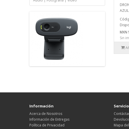
Audio | Fotografía | Video
DRON
AZUL (
Códig
Dispo
MXN 
Sin i
Añ
Información
Servicio
Acerca de Nosotros
Contácta
Información de Entregas
Devoluci
Política de Privacidad
Mapa del 