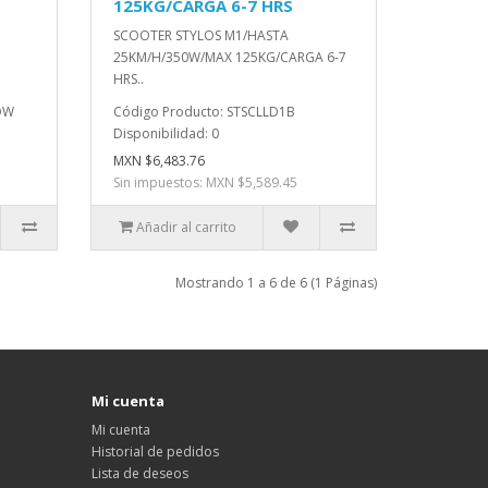
125KG/CARGA 6-7 HRS
SCOOTER STYLOS M1/HASTA
25KM/H/350W/MAX 125KG/CARGA 6-7
HRS..
OW
Código Producto: STSCLLD1B
Disponibilidad: 0
MXN $6,483.76
Sin impuestos: MXN $5,589.45
Añadir al carrito
Mostrando 1 a 6 de 6 (1 Páginas)
Mi cuenta
Mi cuenta
Historial de pedidos
Lista de deseos