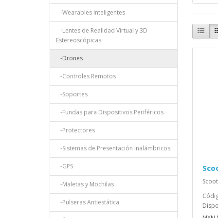
-Wearables Inteligentes
-Lentes de Realidad Virtual y 3D
Estereoscópicas
-Drones
-Controles Remotos
-Soportes
-Fundas para Dispositivos Periféricos
-Protectores
-Sistemas de Presentación Inalámbricos
-GPS
Scoo
Scoote
-Maletas y Mochilas
Códi
-Pulseras Antiestática
Dispo
MXN $