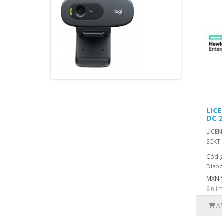
LIC
DC 
LICEN
SCKT 
Códig
Dispo
MXN 
Sin i
Añ