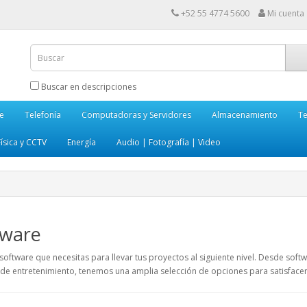
+52 55 4774 5600
Mi cuenta
Buscar en descripciones
e
Telefonía
Computadoras y Servidores
Almacenamiento
Te
ísica y CCTV
Energía
Audio | Fotografía | Video
tware
software que necesitas para llevar tus proyectos al siguiente nivel. Desde sof
de entretenimiento, tenemos una amplia selección de opciones para satisfacer