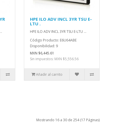
3YR
HPE ILO ADV INCL 3YR TSU E-
LTU .
..
HPE ILO ADV INCL 3YR TSU E-LTU ...
Código Producto: E6U64ABE
Disponibilidad: 9
MXN $6,445.61
Sin impuestos: MXN $5,556.56
Añadir al carrito
Mostrando 16 a 30 de 254 (17 Páginas)