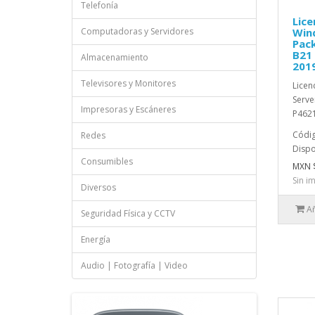
Telefonía
Lice
Computadoras y Servidores
Win
Pack
B21
Almacenamiento
201
Televisores y Monitores
Licen
Serve
Impresoras y Escáneres
P4621
Códig
Redes
Dispo
Consumibles
MXN $
Sin i
Diversos
Añ
Seguridad Física y CCTV
Energía
Audio | Fotografía | Video