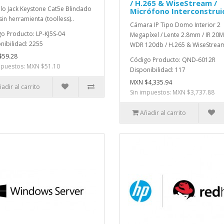
/ H.265 & WiseStream /
o Jack Keystone Cat5e Blindado
Micrófono Interconstrui
sin herramienta (toolless)..
Cámara IP Tipo Domo Interior 2
o Producto: LP-KJ5S-04
Megapíxel / Lente 2.8mm / IR 20M
nibilidad: 2255
WDR 120db / H.265 & WiseStream 
$59.28
Código Producto: QND-6012R
mpuestos: MXN $51.10
Disponibilidad: 117
MXN $4,335.94
adir al carrito
Sin impuestos: MXN $3,737.88
Añadir al carrito