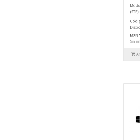
Módul
(STP) 
Códig
Dispo
MXN 
Sin i
Añ