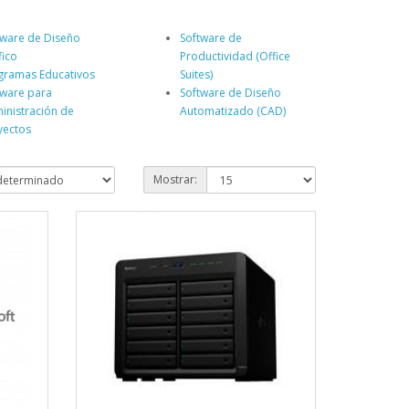
tware de Diseño
Software de
fico
Productividad (Office
gramas Educativos
Suites)
tware para
Software de Diseño
inistración de
Automatizado (CAD)
yectos
Mostrar: