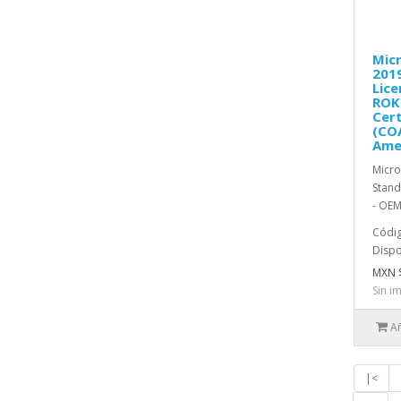
Mic
2019
Lice
ROK 
Cert
(COA
Ame
Micro
Stand
- OEM
Códig
Dispo
MXN $
Sin i
Añ
|<