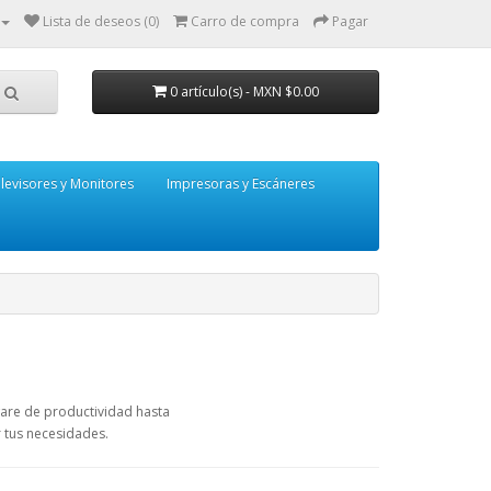
Lista de deseos (0)
Carro de compra
Pagar
0 artículo(s) - MXN $0.00
levisores y Monitores
Impresoras y Escáneres
tware de productividad hasta
 tus necesidades.