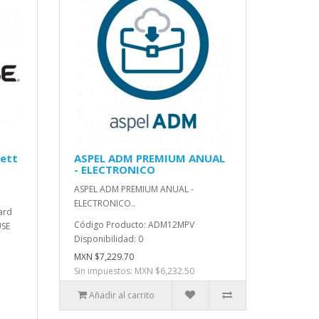
lett
ASPEL ADM PREMIUM ANUAL
- ELECTRONICO
ASPEL ADM PREMIUM ANUAL -
ELECTRONICO..
ard
Código Producto: ADM12MPV
USE
Disponibilidad: 0
MXN $7,229.70
Sin impuestos: MXN $6,232.50
Añadir al carrito