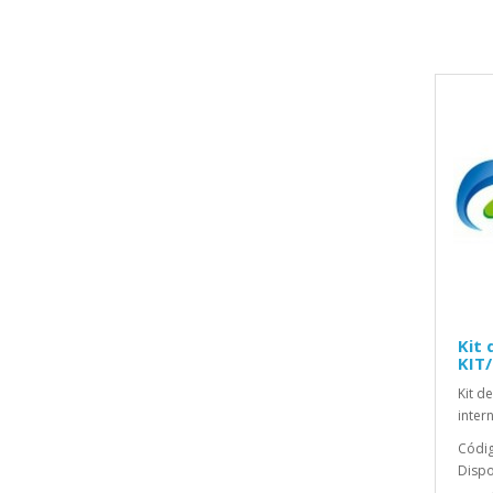
Kit 
KIT/
Kit d
intern
Códig
Dispo