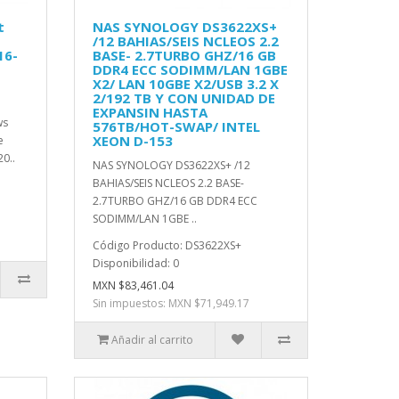
t
NAS SYNOLOGY DS3622XS+
t
/12 BAHIAS/SEIS NCLEOS 2.2
16-
BASE- 2.7TURBO GHZ/16 GB
DDR4 ECC SODIMM/LAN 1GBE
X2/ LAN 10GBE X2/USB 3.2 X
2/192 TB Y CON UNIDAD DE
EXPANSIN HASTA
ws
576TB/HOT-SWAP/ INTEL
XEON D-153
e
0..
NAS SYNOLOGY DS3622XS+ /12
BAHIAS/SEIS NCLEOS 2.2 BASE-
2.7TURBO GHZ/16 GB DDR4 ECC
SODIMM/LAN 1GBE ..
Código Producto: DS3622XS+
Disponibilidad: 0
MXN $83,461.04
Sin impuestos: MXN $71,949.17
Añadir al carrito