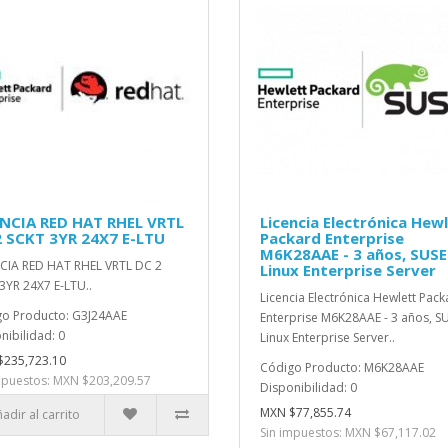
ENCIA RED HAT RHEL VRTL
Licencia Electrónica Hew
2 SCKT 3YR 24X7 E-LTU
Packard Enterprise
M6K28AAE - 3 años, SUSE
CIA RED HAT RHEL VRTL DC 2
Linux Enterprise Server
3YR 24X7 E-LTU..
Licencia Electrónica Hewlett Pack
o Producto: G3J24AAE
Enterprise M6K28AAE - 3 años, S
nibilidad: 0
Linux Enterprise Server..
$235,723.10
Código Producto: M6K28AAE
mpuestos: MXN $203,209.57
Disponibilidad: 0
MXN $77,855.74
adir al carrito
Sin impuestos: MXN $67,117.02