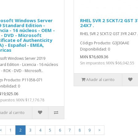
rosoft Windows Server
RHEL SVR 2 SCKT/2 GST 
 Standard Edition -
24X7 .
ncia - 16 núcleos - OEM -
RHEL SVR 2 SCKT/2 GST 3YR 24X7 .
- DVD - Microsoft
ificate of Authenticity
Código Producto: G3J30AAE
) - Español - EMEA,
Disponibilidad: 0
ricas
MXN $76,609.36
soft Windows Server 2019
Sin impuestos: MXN $66,042.55
ard Edition - Licencia - 16 núcleos
 - ROK - DVD - Microsoft..
Añadir al carrito
o Producto: P11058-071
nibilidad: 0
19,925.06
mpuestos: MXN $17,176.78
adir al carrito
<
1
2
3
4
5
6
7
8
9
>