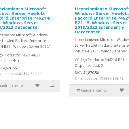
nciamiento Microsoft
Licenciamiento Microsof
dows Server Hewlett
Windows Server Hewlet
ard Enterprise P46214-
Packard Enterprise P462
 - Windows Server
B21 - 5, Windows Server
9/2022 Datacenter
2019/2022 Estandart y
Datacenter
ciamiento Microsoft Windows
Licenciamiento Microsoft Windo
r Hewlett Packard Enterprise
Server Hewlett Packard Enterpris
4-B21 - Windows Server 2019/..
P46216-B21 - 5, Windows Server 2
o Producto: P46214-B21
Código Producto: P46216-B21
nibilidad: 0
Disponibilidad: 0
14,526.55
MXN $4,870.58
mpuestos: MXN $12,522.89
Sin impuestos: MXN $4,198.78
adir al carrito
Añadir al carrito