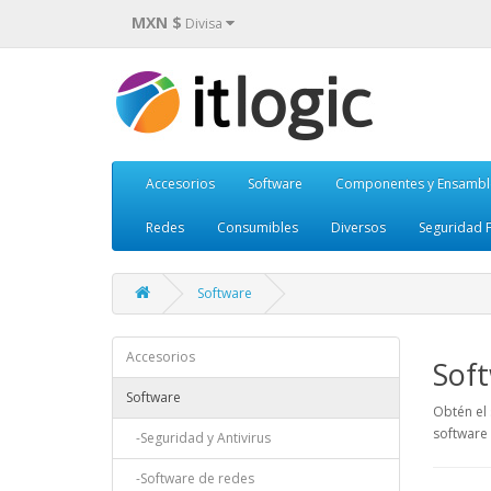
MXN $
Divisa
Accesorios
Software
Componentes y Ensambl
Redes
Consumibles
Diversos
Seguridad F
Software
Accesorios
Sof
Software
Obtén el 
software 
-Seguridad y Antivirus
-Software de redes