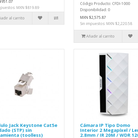
$951.07
Código Producto: CFDI-1000
mpuestos: MXN $819.89
Disponibilidad: 0
MXN $2,575.87
adir al carrito
Sin impuestos: MXN $2,220.58
Añadir al carrito
ulo Jack Keystone Cat5e
Cámara IP Tipo Domo
dado (STP) sin
Interior 2 Megapíxel / L
amienta (toolless)
2.8mm / IR 20M / WDR 1