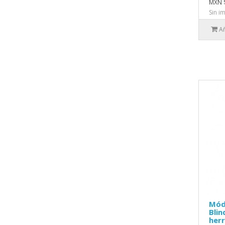
MXN 
Sin i
Añ
Mód
Blin
herr