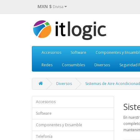
MXN $
Divisa
Accesorios
Software
Componentes y Ensambl
Redes
Consumibles
Diversos
Seguridad F
Diversos
Sistemas de Aire Acondiciona
Accesorios
Sist
Software
En nuestr
completo
Componentes y Ensamble
mantenim
Telefonía