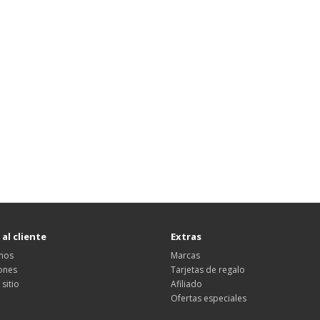
 al cliente
Extras
nos
Marcas
ones
Tarjetas de regalo
sitio
Afiliado
Ofertas especiales