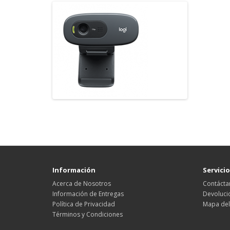
Información
Servicio
Acerca de Nosotros
Contácta
Información de Entregas
Devoluci
Política de Privacidad
Mapa del 
Términos y Condiciones