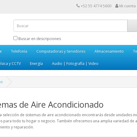
+52 55 4774 5600
Mi cuenta
Buscar en descripciones
e
Telefonía
Computadoras y Servidores
Almacenamiento
Te
ísica y CCTV
Energía
Audio | Fotografía | Video
do
emas de Aire Acondicionado
a selección de sistemas de aire acondicionado encontrarás desde unidades ind
s para todo tu hogar o negocio. También ofrecemos una amplia variedad de a
iento y reparación.