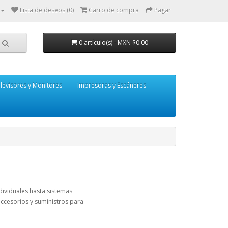
Lista de deseos (0)
Carro de compra
Pagar
0 artículo(s) - MXN $0.00
levisores y Monitores
Impresoras y Escáneres
ividuales hasta sistemas
ccesorios y suministros para