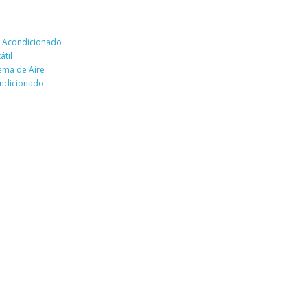
e Acondicionado
átil
tema de Aire
ndicionado