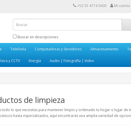
+52 55 4774 5600
Mi cuenta
Buscar en descripciones
e
Telefonía
Computadoras y Servidores
Almacenamiento
Te
ísica y CCTV
Energía
Audio | Fotografía | Video
uctos de limpieza
a todo lo que necesitas para mantener limpio y ordenado tu hogar o lugar de 
básicos hasta especializados, aquí encontrarás una amplia variedad de opcion