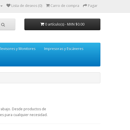
Lista de deseos (0)
Carro de compra
Pagar
0 artículo(s) - MXN $0.00
levisores y Monitores
Impresoras y Escáneres
trabajo. Desde productos de
es para cualquier necesidad.