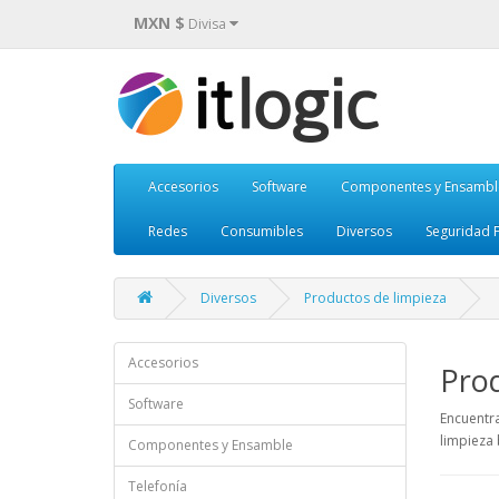
MXN $
Divisa
Accesorios
Software
Componentes y Ensambl
Redes
Consumibles
Diversos
Seguridad F
Diversos
Productos de limpieza
Accesorios
Prod
Software
Encuentr
limpieza 
Componentes y Ensamble
Telefonía