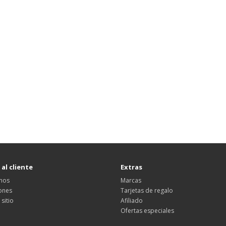
 al cliente
Extras
nos
Marcas
ones
Tarjetas de regalo
sitio
Afiliado
Ofertas especiales