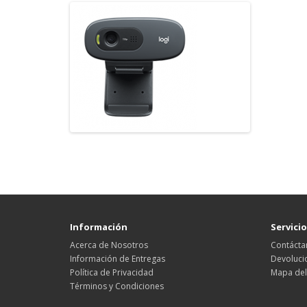
Información
Servicio
Acerca de Nosotros
Contácta
Información de Entregas
Devoluci
Política de Privacidad
Mapa del 
Términos y Condiciones