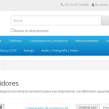
+52 55 4774 5600
Mi cuenta
Buscar en descripciones
e
Telefonía
Computadoras y Servidores
Almacenamiento
Te
ísica y CCTV
Energía
Audio | Fotografía | Video
idores
ategoría encontrarás servidores para uso empresarial, con diferentes capacida
Ordenar por:
Comparador de productos (0)