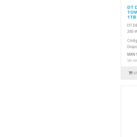
DT 
TOW
1TB
DT DE
265 W
Códig
Dispo
MXN $
Sin i
Añ