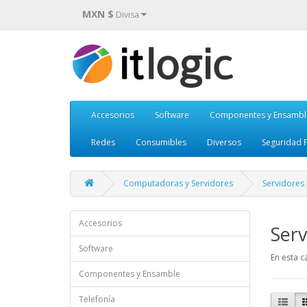
MXN $
Divisa
Accesorios
Software
Componentes y Ensambl
Redes
Consumibles
Diversos
Seguridad F
Computadoras y Servidores
Servidores
Accesorios
Serv
Software
En esta c
Componentes y Ensamble
Telefonía