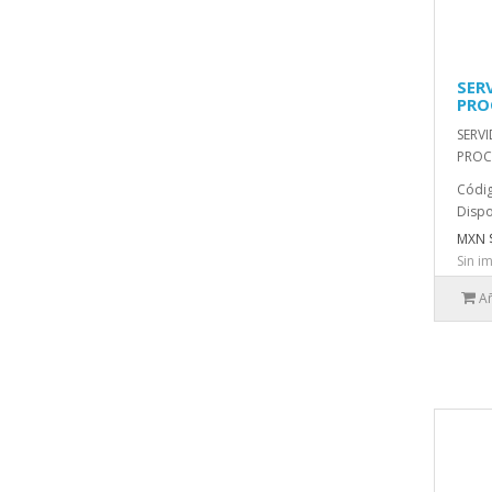
SER
PRO
SERVI
PROCE
Códig
Dispo
MXN 
Sin i
Añ