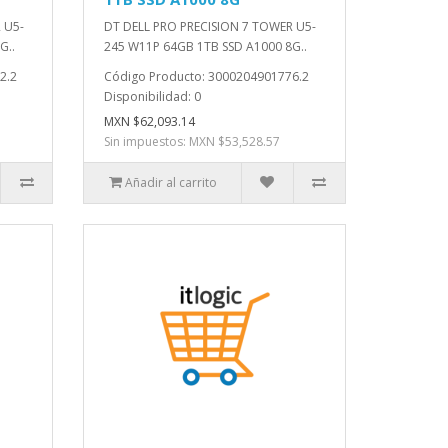
 U5-
DT DELL PRO PRECISION 7 TOWER U5-
G..
245 W11P 64GB 1TB SSD A1000 8G..
2.2
Código Producto: 3000204901776.2
Disponibilidad: 0
MXN $62,093.14
Sin impuestos: MXN $53,528.57
Añadir al carrito