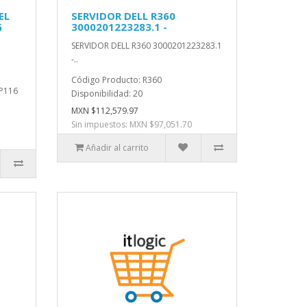
EL
SERVIDOR DELL R360
G
3000201223283.1 -
SERVIDOR DELL R360 3000201223283.1
-..
Código Producto: R360
5P116
Disponibilidad: 20
MXN $112,579.97
Sin impuestos: MXN $97,051.70
Añadir al carrito