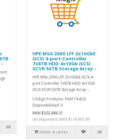
b
HPE MSA 2060 LFF 2x10GbE
x8TB
iSCSI 4-port Controller
 -
7x8TB HDD 4x10Gb iSCSI
XCVR 56TB Storage Array -
port
HPE MSA 2060 LFF 2x10GbE iSCSI 4-
age
port Controller 7x8TB HDD 4x10Gb
iSCSI XCVR 56TB Storage Array -..
Código Producto: P84174-B25
Disponibilidad: 0
MXN $202,886.31
Sin impuestos: MXN $174,901.99
Añadir al carrito