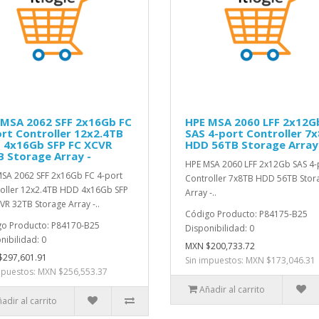
 MSA 2062 SFF 2x16Gb FC
HPE MSA 2060 LFF 2x12G
rt Controller 12x2.4TB
SAS 4-port Controller 7
 4x16Gb SFP FC XCVR
HDD 56TB Storage Array
 Storage Array -
HPE MSA 2060 LFF 2x12Gb SAS 4-
SA 2062 SFF 2x16Gb FC 4-port
Controller 7x8TB HDD 56TB Stor
oller 12x2.4TB HDD 4x16Gb SFP
Array -..
VR 32TB Storage Array -..
Código Producto: P84175-B25
o Producto: P84170-B25
Disponibilidad: 0
nibilidad: 0
MXN $200,733.72
$297,601.91
Sin impuestos: MXN $173,046.31
mpuestos: MXN $256,553.37
Añadir al carrito
adir al carrito