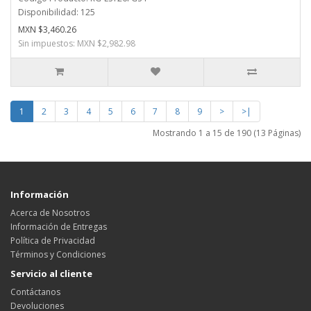
Disponibilidad: 125
MXN $3,460.26
Sin impuestos: MXN $2,982.98
1
2
3
4
5
6
7
8
9
>
>|
Mostrando 1 a 15 de 190 (13 Páginas)
Información
Acerca de Nosotros
Información de Entregas
Política de Privacidad
Términos y Condiciones
Servicio al cliente
Contáctanos
Devoluciones